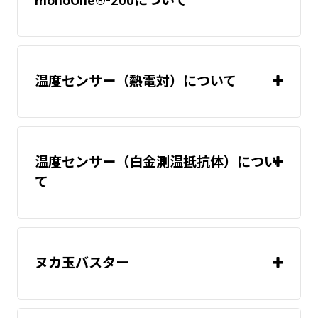
monoOne®-200について
2
缶ヒーター
アルミ箔ヒーター
「monoOne®+Ao」
2
温度センサー（熱電対）について
「monoOne®-120/T」
温度調節器(温
度コントローラ)
温度センサー（白金測温抵抗体）につい
「monoOne®+Ao」
2
て
「monoOne®-120/T」
2
「monoOne®+Ao」
リボンヒーター
缶ヒーター
「monoOne®-120/T」
ヌカ玉バスター
温度調節器(温
度コントローラ)