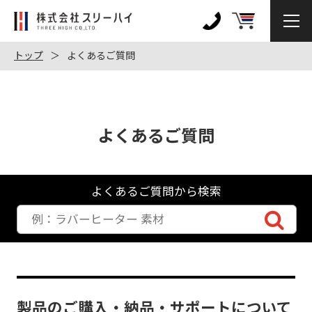
株
式
0120-
会
972-
トップ
よくあるご質問
社
128
ス
リ
ー
よくあるご質問
ハ
イ
よくあるご質問から検索
製品のご購入・納品・サポートについて