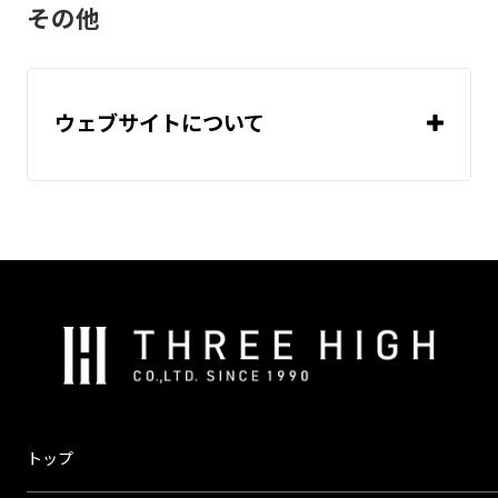
コントローラ（温度調節器）
ただ、発送前のキャンセルが可
がりますので、ご使用の際はお気をつけ
その他
コントローラ（温度調節器）
「monoOne®+Ao」
ーター
温度
能な場合（※1）がございま
ください。（画像は被覆の溶けたリード
温度
「monoOne®-120/T」
センサー
す。
こちら
線一例です。）
センサー
温度
※1.以下の全ての条件を満たす
ウェブサイトについて
コントローラ（温度調節器）
場合に限り、ご注文をキャンセ
温度
ル可能です。
こちら
センサー
温度
《条件》
コントローラ（温度調節器）
オンラインショップのログイン画面
こちら
温度
1.半受注製作品、受注製作品
センサー
(特注品)以外の製品であること
2.ご注文後1時間以内に電話
株
またはメールでご連絡を頂くこ
式
プライバシーポリシー
と
会
※配管・真空チャンバー用加熱・保温ヒ
3.弊社より「製品発送のお知
社
※配管・真空チャンバー用加熱・保温ヒ
ーター
ス
らせ」メールの送信前であるこ
トップ
「monoOne®+Ao」
ーター
リ
と
「monoOne®-120/T」