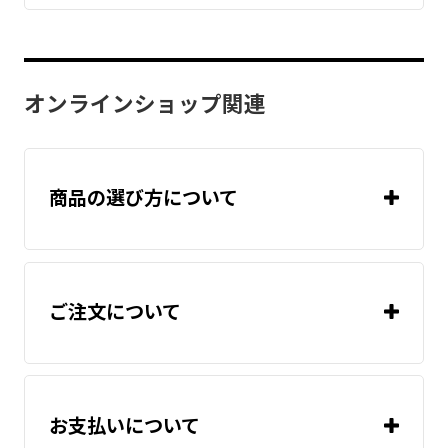
2
シリコーンラバーヒーター
「monoOne®+Ao」
「monoOne®-120/T」
オンラインショップ関連
「monoOne®+Ao」
「monoOne®-120/T」
商品の選び方について
温度
「monoOne®+Ao」
コントローラ（温度調節器）
「monoOne®-120/T」
温度
センサー
ご注文について
温度
「monoOne®+Ao」
コントローラ（温度調節器）
お問い合せフォー
「monoOne®-120/T」
温度
ム
温度
センサー
お支払いについて
コントローラ（温度調節器）