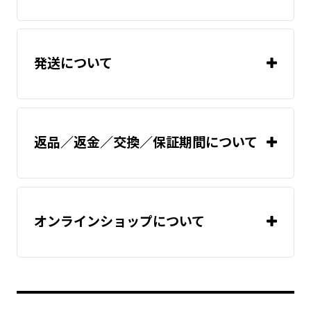
温度
センサー
こちらのページ
発送について
こちら
温度
返品／返金／交換／保証期間について
コントローラ（温度調節器）
こちら
温度
※配管・真空チャンバー用加熱・保温ヒ
「monoOne®+Ao」
2
センサー
「monoOne®+Ao」
ーター
「monoOne®-120/T」
「monoOne®-120/T」
オンラインショップについて
こちら
高温環境下にて電線が絡んだ状態で使用
「monoOne®+Ao」
すると、内部で熱がこもり、異常発熱を
「monoOne®-120/T」
プライバシーポリシー
起こす可能性がございます。被覆や内部
温度
決済後の変更はできかねます。
の電線が溶け出す等、火災や事故につな
温度
※配管・真空チャンバー用加熱・保温ヒ