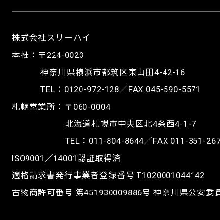
の電線が溶け出す等、火災や事故につな
間違い 間違え 誤発注 てち
ください。（画像は被覆の溶けたリード
がりますので、ご使用の際はお気をつけ
がい まちがい まちがえた
線一例です。）
ください。（画像は被覆の溶けたリード
ごはっちゅう>
高温環境下にて電線が絡んだ状態で使用
線一例です。）
株式会社スリーハイ
すると、内部で熱がこもり、異常発熱を
本社：〒224-0023
起こす可能性がございます。被覆や内部
の電線が溶け出す等、火災や事故につな
神奈川県横浜市都筑区東山田4-42-16
がりますので、ご使用の際はお気をつけ
TEL：
0120-972-128
／FAX 045-590-5571
ください。（画像は被覆の溶けたリード
高温環境下にて電線が絡んだ状態で使用
札幌営業所：〒060-0004
線一例です。）
すると、内部で熱がこもり、異常発熱を
北海道札幌市中央区北4条西4-1-7
起こす可能性がございます。被覆や内部
TEL：
011-804-8644
／FAX 011-351-26
の電線が溶け出す等、火災や事故につな
がりますので、ご使用の際はお気をつけ
ISO9001／14001認証取得済
ください。（画像は被覆の溶けたリード
適格請求書発行事業者登録番号 T1020001044142
温度調節器
線一例です。）
※配管・真空チャンバー用加熱・保温ヒ
（コントローラー）
古物商許可番号 第451930009886号 神奈川県公安
ーター
※配管・真空チャンバー用加熱・保温ヒ
ーター