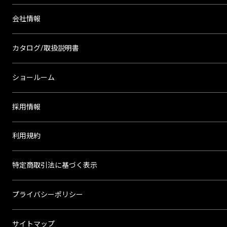
いいたしますので、予めご準備
温度
いただきますようお願い致しま
会社情報
コントローラ（温度調節器）
す。
温度
センサー
カタログ/取扱説明書
「monoOne®+Ao」
・メールでのキャンセル方法
シリコーン耐熱接着剤での貼り付け
「monoOne®-120/T」
弊社よりご注文承り時にお
両面テープでの貼り付け（耐熱100℃又は
送りした標題「【株式会社スリ
ショールーム
200℃）
ーハイ】 注文番号●●● : ご注文
（※ご注意：お客様にて両面テープを貼
ありがとうございます。」のメ
り付けることは出来ません）
採用情報
ールにご返信いただく形でキャ
焼付加工
ンセルの旨をお申し出くださ
利用規約
温度
い。
コントローラ（温度調節器）
その際には「お客様名」
温度
「ご注文番号」「キャンセル理
特定商取引法に基づく表示
高温環境下にて電線が絡んだ状態で使用
センサー
由」をお伝えいただき、ご相談
すると、内部で熱がこもり、異常発熱を
高温環境下にて電線が絡んだ状態で使用
ください。
起こす可能性がございます。被覆や内部
プライバシーポリシー
すると、内部で熱がこもり、異常発熱を
の電線が溶け出す等、火災や事故につな
※配管・真空チャンバー用加熱・保温ヒ
起こす可能性がございます。被覆や内部
<★検索キーワード：手違い
がりますので、ご使用の際はお気をつけ
ーター
サイトマップ