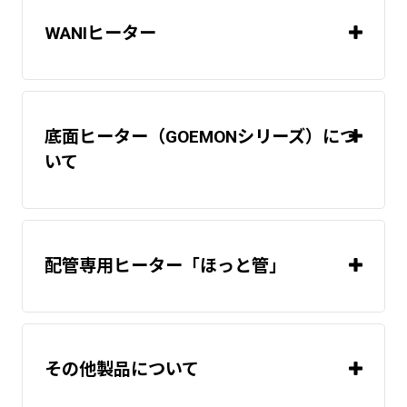
「monoOne®+Ao」
WANIヒーター
「monoOne®-120/T」
温度
コントローラ（温度調節器）
※「シリコーンスポンジ角紐」のみベン
温度
「monoOne®+Ao」
ガラ色（全サイズ）、白（3tのみ）、ダー
センサー
底面ヒーター（GOEMONシリーズ）につ
「monoOne®-120/T」
「monoOne®+Ao」
クグレー（3tのみ）の、3
いて
「monoOne®-120/T」
「monoOne®+Ao」
配管専用ヒーター「ほっと管」
「monoOne®-120/T」
2
その他製品について