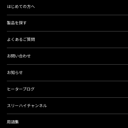
ー
はじめての方へ
ハ
《キャンセル方法について》
イ
電話もしくはメールの２つの方
製品を探す
法にて承ります。
※スリーハイ オンラインショッ
よくあるご質問
オンラインショップのログイン画面
温度
プの「マイページ」からお客様
コントローラ（温度調節器）
ご自身でのキャンセル処理は出
温度
お問い合わせ
来かねますのでご了承くださ
センサー
い。
お知らせ
・電話でのキャンセル方法
「monoOne®+Ao」
スリーハイオンラインショ
ヒーターブログ
「monoOne®-120/T」
ップ キャンセル専用窓口
【0120-972-128】にご連絡くだ
スリーハイチャンネル
さい。
温度調節器
「お客様名」「ご注文番
（コントローラー）
号」「キャンセル理由」をお伺
用語集