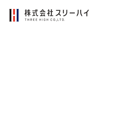
株
式
会
社
ス
リ
ー
ハ
イ