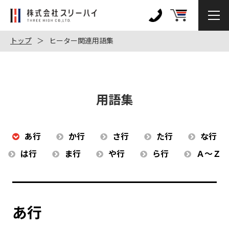
株
式
0120-
会
972-
トップ
ヒーター関連用語集
社
128
ス
リ
ー
用語集
ハ
イ
あ行
か行
さ行
た行
な行
は行
ま行
や行
ら行
Ａ～Ｚ
あ行