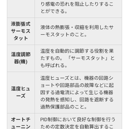
り感電の恐れを阻止したりするこ
とができる。
液膨張式
液体の熱膨張・収縮を利用したサ
サーモス
ーモスタットのこと。
タット
温度を自動的に調節する役割を果
温度調節
たすもの。 「サーモスタット」と
器(機)
も呼ばれる。
温度ヒューズとは、機器の回路シ
ョートや回路部品の故障などに起
温度ヒュ
因する過電流によって生じる機器
ーズ
の発熱を感知し、回路を遮断する
過熱保護部品のこと。
オートチ
PID制御において良好な制御を行う
ューニン
ための定数決定を自動算出するこ