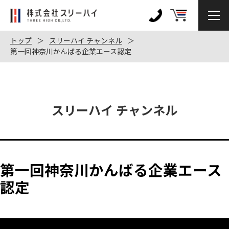
株
式
0120-
会
972-
トップ
スリーハイ チャンネル
社
第一回神奈川かんばる企業エース認定
128
ス
リ
ー
ハ
スリーハイ チャンネル
イ
第一回神奈川かんばる企業エース
認定