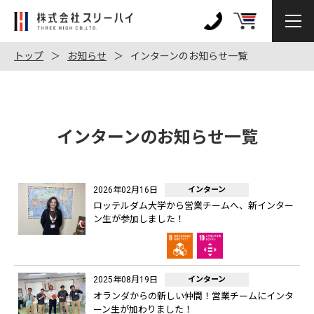
株
式
0120-
会
972-
トップ
お知らせ
インターンのお知らせ一覧
社
128
ス
リ
ー
インターンのお知らせ一覧
ハ
イ
2026年02月16日
インターン
ロッテルダム大学から営業チームへ、新インター
ン生が参加しました！
2025年08月19日
インターン
オランダからの新しい仲間！営業チームにインタ
ーン生が加わりました！