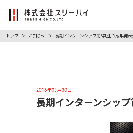
株
式
会
社
トップ
お知らせ
長期インターンシップ第5期生の成果発表
ス
リ
ー
ハ
イ
2016年03月30日
長期インターンシップ