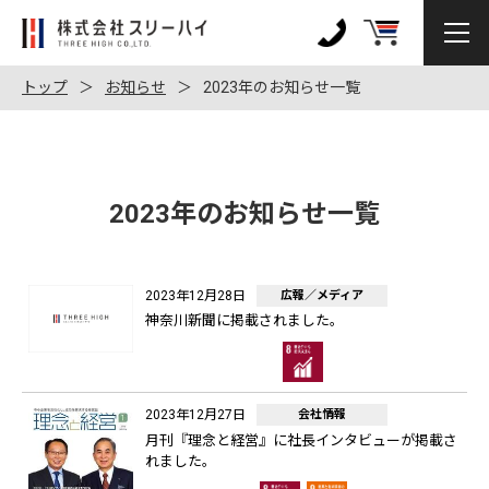
株
式
0120-
会
972-
トップ
お知らせ
2023年のお知らせ一覧
社
128
ス
リ
ー
2023年のお知らせ一覧
ハ
イ
2023年12月28日
広報／メディア
神奈川新聞に掲載されました。
2023年12月27日
会社情報
月刊『理念と経営』に社長インタビューが掲載さ
れました。