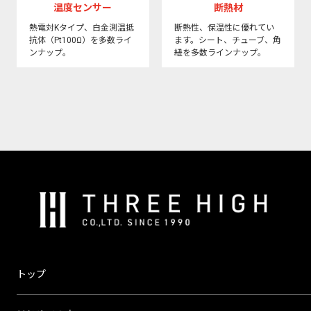
温度センサー
断熱材
熱電対Kタイプ、白金測温抵
断熱性、保温性に優れてい
抗体（Pt100Ω）を多数ライ
ます。シート、チューブ、角
ンナップ。
紐を多数ラインナップ。
株
式
会
社
ス
トップ
リ
ー