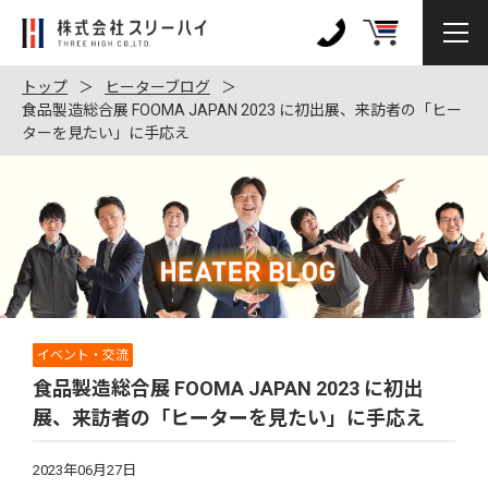
株
式
0120-
会
972-
トップ
ヒーターブログ
社
食品製造総合展 FOOMA JAPAN 2023 に初出展、来訪者の「ヒー
128
ターを見たい」に手応え
ス
リ
ー
ハ
イ
イベント・交流
食品製造総合展 FOOMA JAPAN 2023 に初出
展、来訪者の「ヒーターを見たい」に手応え
2023年06月27日