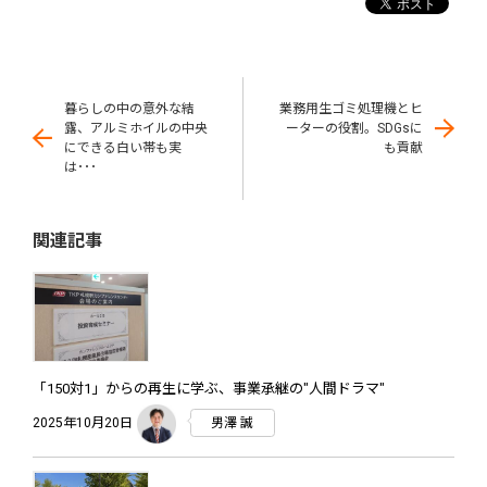
暮らしの中の意外な結
業務用生ゴミ処理機とヒ
露、アルミホイルの中央
ーターの役割。SDGsに
にできる白い帯も実
も貢献
は･･･
関連記事
「150対1」からの再生に学ぶ、事業承継の"人間ドラマ"
2025年10月20日
男澤 誠