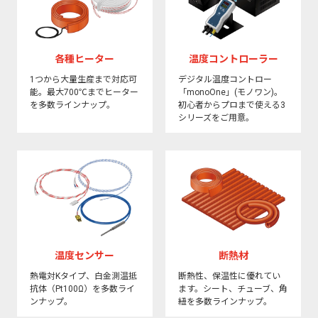
各種ヒーター
温度コントローラー
1つから大量生産まで対応可
デジタル温度コントロー
能。最大700℃までヒーター
「monoOne」(モノワン)。
を多数ラインナップ。
初心者からプロまで使える3
シリーズをご用意。
温度センサー
断熱材
熱電対Kタイプ、白金測温抵
断熱性、保温性に優れてい
抗体（Pt100Ω）を多数ライ
ます。シート、チューブ、角
ンナップ。
紐を多数ラインナップ。