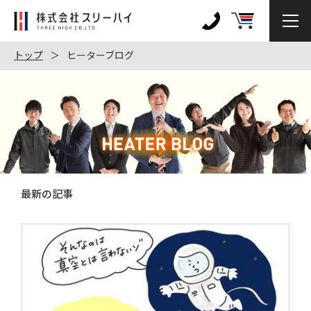
株
式
0120-
会
972-
トップ
ヒーターブログ
社
128
ス
リ
ー
ハ
イ
最新の記事