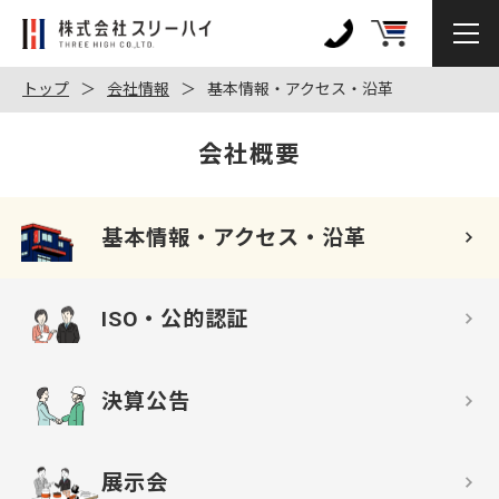
株
式
0120-
会
972-
トップ
会社情報
基本情報・アクセス・沿革
社
128
ス
会社概要
リ
ー
ハ
基本情報・
アクセス・沿革
イ
ISO・公的認証
決算公告
展示会