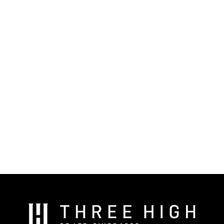
ヒーター
温度
温度
コントローラー
センサー
株
式