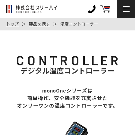
株
式
0120-
会
972-
トップ
製品を探す
温度コントローラー
社
128
ス
リ
ー
ハ
イ
デジタル温度コントローラー
monoOneシリーズは
簡単操作、安全機能を充実させた
オンリーワンの温度コントローラーです。