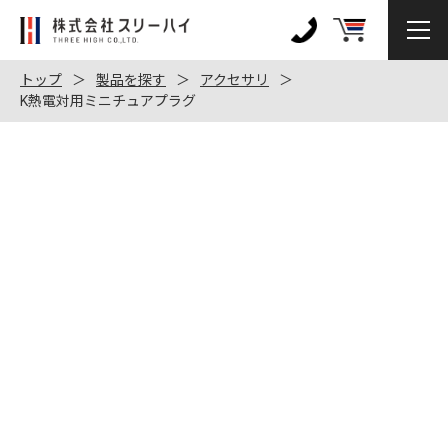
株
式
0120-
会
972-
トップ
製品を探す
アクセサリ
社
K熱電対用ミニチュアプラグ
128
ス
リ
ー
ハ
イ