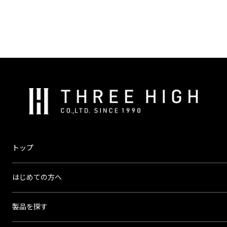
バイメタルサーモスタット
自動復帰型の過昇温防止装置
株
式
会
社
ス
トップ
リ
ー
はじめての方へ
ハ
イ
製品を探す