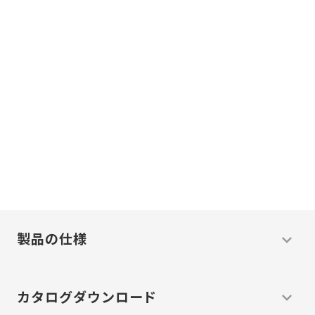
現場に必ず
答えがある。
現場主義
わたしたちは
で
温度
問題
解決
の
を
します
製品の仕様
カタログ
ダウンロード