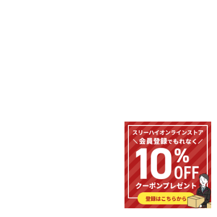
monoOne®-200
（モノワン®200）
30A出力を可能にした高出力モデル