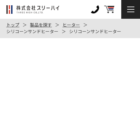
株
式
0120-
会
972-
トップ
製品を探す
ヒーター
社
シリコーンサンドヒーター
シリコーンサンドヒーター
128
ス
リ
ー
ハ
イ