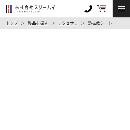
株
式
0120-
会
972-
トップ
製品を探す
アクセサリ
熱拡散シート
社
128
ス
リ
ー
ハ
イ