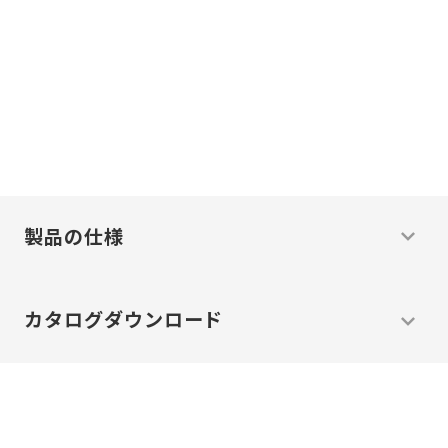
現場に必ず
答えがある。
現場主義
わたしたちは
で
温度
問題
解決
の
を
します
製品の仕様
カタログ
ダウンロード