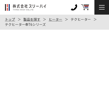
株
式
0120-
会
972-
トップ
製品を探す
ヒーター
テクヒーター
社
テクヒーター®T6シリーズ
128
ス
リ
ー
ハ
イ