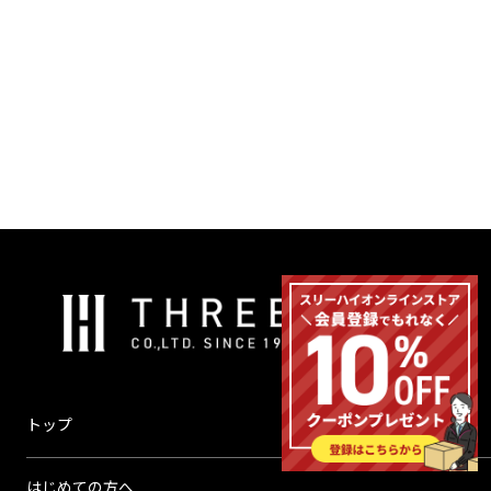
ヒーター
温度
温度
コントローラー
センサー
株
式
会
社
ス
トップ
リ
ー
はじめての方へ