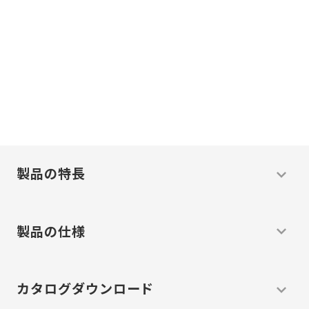
現場に必ず
答えがある。
現場主義
わたしたちは
で
温度
問題
解決
の
を
します
製品の特長
製品の仕様
カタログ
ダウンロード