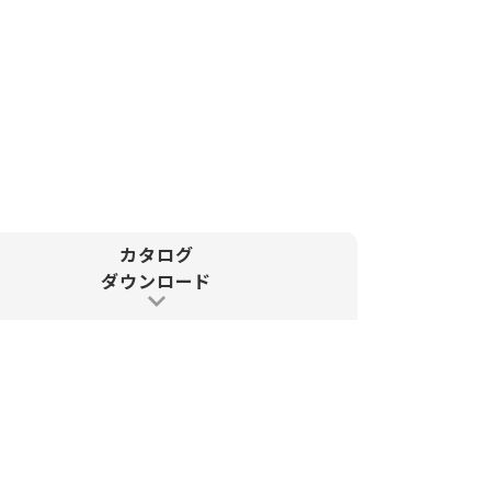
答えがある。
現場主義
わたしたちは
で
温度
問題
解決
の
を
します
カタログ
ダウンロード