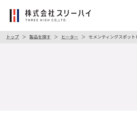
株
式
会
社
トップ
製品を探す
ヒーター
セメンティングスポットヒー
ス
リ
ー
ハ
イ