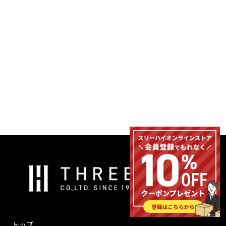
シリコーン自己融着テープ
（耐熱180℃）
耐熱性・耐候性にすぐれるシリコーン自己融着テ
ープ
株
式
会
社
ス
トップ