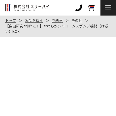
株
式
0120-
会
972-
トップ
製品を探す
断熱材
その他
社
【自由研究やDIYに！】やわらかシリコーンスポンジ端材（はざ
128
い）BOX
ス
リ
ー
ハ
イ