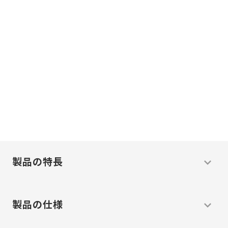
現場に必ず
答えがある。
現場主義
わたしたちは
で
温度
問題
解決
の
を
します
製品の特長
製品の仕様