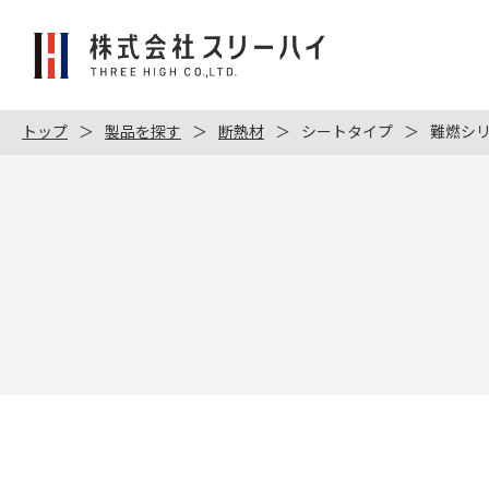
株
式
会
社
トップ
製品を探す
断熱材
シートタイプ
難燃シ
ス
リ
ー
ハ
イ