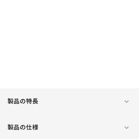
現場に必ず
答えがある。
現場主義
わたしたちは
で
温度
問題
解決
の
を
します
製品の特長
製品の仕様