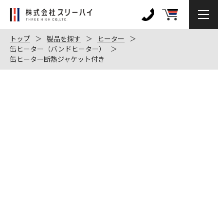
株
式
0120-
会
972-
トップ
製品を探す
ヒーター
社
缶ヒーター（バンドヒーター）
128
缶ヒーター断熱ジャケット付き
ス
リ
ー
ハ
イ