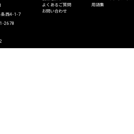
ハ
よくあるご質問
用語集
1
イ
お問い合わせ
西4-1-7
1-2678
2
公安委員会許可
Copyright © ThreeHigh Co., Ltd.