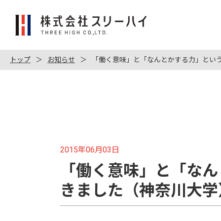
株
式
会
社
トップ
お知らせ
「働く意味」と「なんとかする力」とい
ス
リ
ー
ハ
イ
2015年06月03日
「働く意味」と「なん
きました（神奈川大学