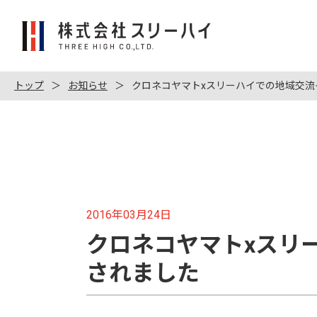
株
式
会
社
トップ
お知らせ
クロネコヤマトxスリーハイでの地域交
ス
リ
ー
ハ
イ
2016年03月24日
クロネコヤマトxスリ
されました