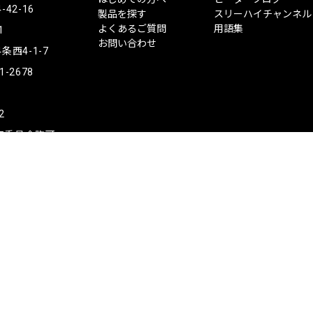
ー
2-16
製品を探す
スリーハイチャンネル
ハ
よくあるご質問
用語集
1
イ
お問い合わせ
西4-1-7
1-2678
2
公安委員会許可
Copyright © ThreeHigh Co., Ltd.