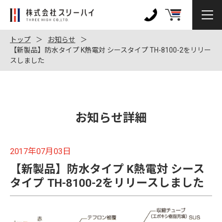
株
式
0120-
会
972-
トップ
お知らせ
社
【新製品】防水タイプ K熱電対 シースタイプ TH-8100-2をリリー
128
スしました
ス
リ
ー
ハ
イ
お知らせ詳細
2017年07月03日
【新製品】防水タイプ K熱電対 シース
タイプ TH-8100-2をリリースしました