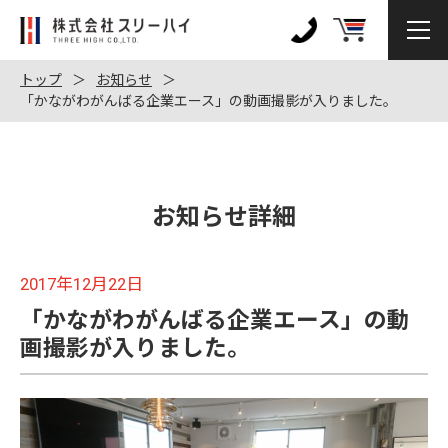
株
式
0120-
会
972-
トップ
お知らせ
社
「かながわがんばる企業エース」の動画撮影が入りました。
128
ス
リ
ー
ハ
お知らせ詳細
イ
2017年12月22日
「かながわがんばる企業エース」の動
画撮影が入りました。