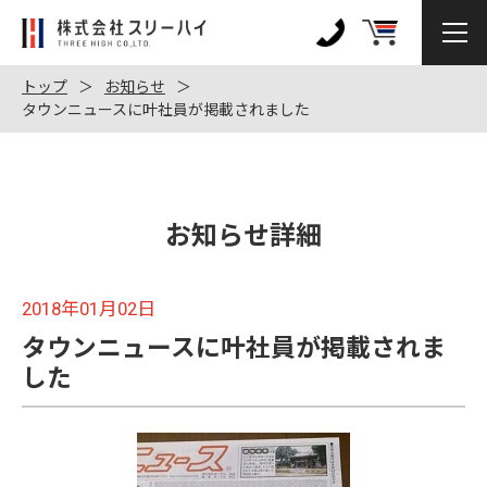
株
式
0120-
会
972-
トップ
お知らせ
社
タウンニュースに叶社員が掲載されました
128
ス
リ
ー
ハ
お知らせ詳細
イ
2018年01月02日
タウンニュースに叶社員が掲載されま
した