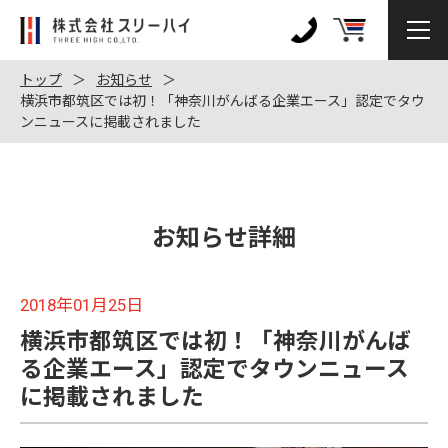
株
式
0120-
会
972-
トップ
お知らせ
社
横浜市都筑区では初！「神奈川がんばる企業エース」認定でタウ
128
ンニュースに掲載されました
ス
リ
ー
ハ
イ
お知らせ詳細
2018年01月25日
横浜市都筑区では初！「神奈川がんば
る企業エース」認定でタウンニュース
に掲載されました