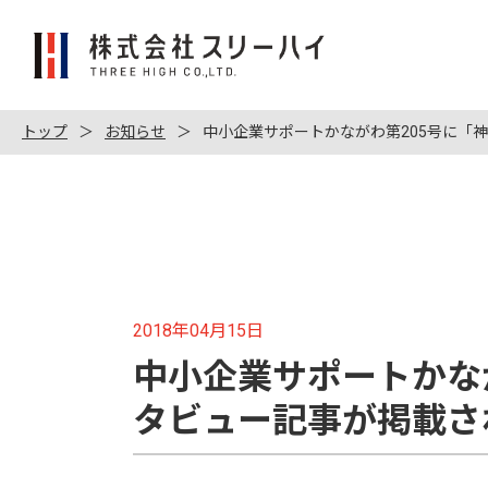
株
式
会
社
トップ
お知らせ
中小企業サポートかながわ第205号に「
ス
リ
ー
ハ
イ
2018年04月15日
中小企業サポートかな
タビュー記事が掲載さ