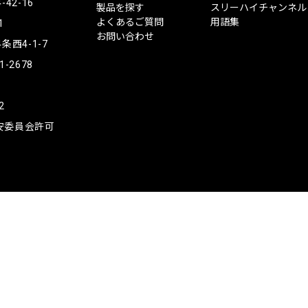
ー
2-16
製品を探す
スリーハイチャンネル
ハ
よくあるご質問
用語集
1
イ
お問い合わせ
西4-1-7
1-2678
2
公安委員会許可
Copyright © ThreeHigh Co., Ltd.