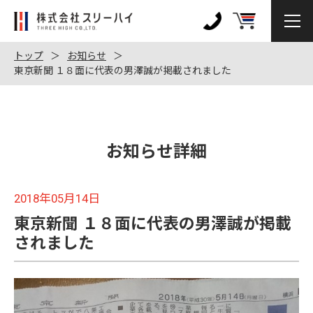
株
式
0120-
会
972-
トップ
お知らせ
社
東京新聞 １８面に代表の男澤誠が掲載されました
128
ス
リ
ー
ハ
お知らせ詳細
イ
2018年05月14日
東京新聞 １８面に代表の男澤誠が掲載
されました