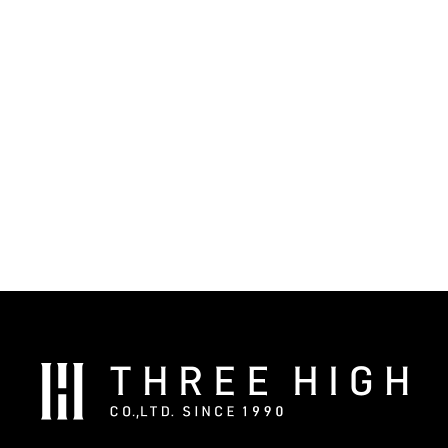
株
式
会
社