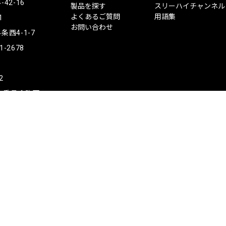
ー
2-16
製品を探す
スリーハイチャンネル
ハ
よくあるご質問
用語集
1
イ
お問い合わせ
西4-1-7
1-2678
2
公安委員会許可
Copyright © ThreeHigh Co., Ltd.