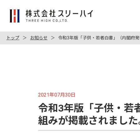
株
式
会
社
トップ
お知らせ
令和3年版「子供・若者白書」（内閣府
ス
リ
ー
ハ
イ
2021年07月30日
令和3年版「子供・若
組みが掲載されました