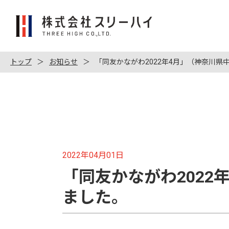
株
式
会
社
トップ
お知らせ
「同友かながわ2022年4月」（神奈川
ス
リ
ー
ハ
イ
2022年04月01日
「同友かながわ202
ました。