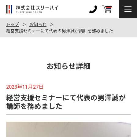
株
式
0120-
会
972-
トップ
お知らせ
社
経営支援セミナーにて代表の男澤誠が講師を務めました
128
ス
リ
ー
ハ
お知らせ詳細
イ
2023年11月27日
経営支援セミナーにて代表の男澤誠が
講師を務めました