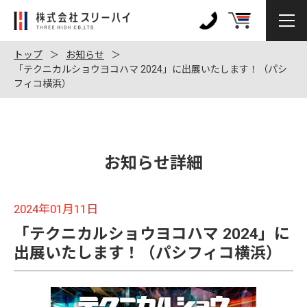
株
式
0120-
会
972-
トップ
お知らせ
社
「テクニカルショウヨコハマ 2024」に出展いたします！（パシ
128
フィコ横浜）
ス
リ
ー
ハ
イ
お知らせ詳細
2024年01月11日
「テクニカルショウヨコハマ 2024」に
出展いたします！（パシフィコ横浜）