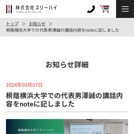
株
式
0120-
会
972-
トップ
お知らせ
社
桐蔭横浜大学での代表男澤誠の講話内容をnoteに記しました
128
ス
リ
ー
ハ
お知らせ詳細
イ
2024年03月07日
桐蔭横浜大学での代表男澤誠の講話内
容をnoteに記しました