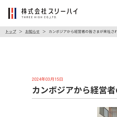
株
式
会
社
トップ
お知らせ
カンボジアから経営者の皆さまが来社さ
ス
リ
ー
ハ
イ
2024年03月15日
カンボジアから経営者