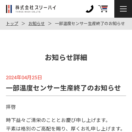
株
式
0120-
会
972-
トップ
お知らせ
一部温度センサー生産終了のお知らせ
社
128
ス
リ
ー
お知らせ詳細
ハ
イ
2024年04月25日
一部温度センサー生産終了のお知らせ
拝啓
時下益々ご清栄のこととお慶び申し上げます。
平素は格別のご高配を賜り、厚くお礼申し上げます。