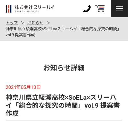
株
式
0120-
会
972-
トップ
お知らせ
社
神奈川県立綾瀬高校×SoELa×スリーハイ「総合的な探究の時間」
128
vol.9 提案書作成
ス
リ
ー
ハ
イ
お知らせ詳細
2024年05月10日
神奈川県立綾瀬高校×SoELa×スリーハ
イ「総合的な探究の時間」vol.9 提案書
作成