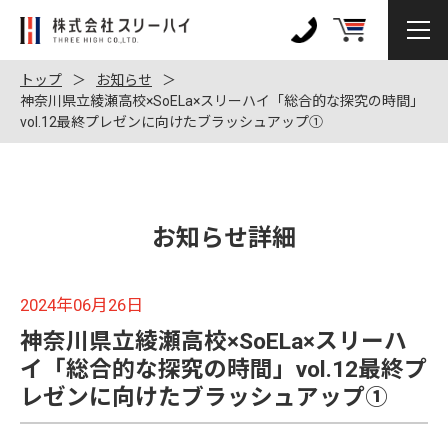
株
式
0120-
会
972-
トップ
お知らせ
社
神奈川県立綾瀬高校×SoELa×スリーハイ「総合的な探究の時間」
128
vol.12最終プレゼンに向けたブラッシュアップ①
ス
リ
ー
ハ
イ
お知らせ詳細
2024年06月26日
神奈川県立綾瀬高校×SoELa×スリーハ
イ「総合的な探究の時間」vol.12最終プ
レゼンに向けたブラッシュアップ①