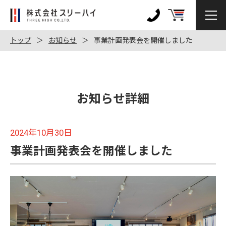
株
式
0120-
会
972-
トップ
お知らせ
事業計画発表会を開催しました
社
128
ス
リ
ー
お知らせ詳細
ハ
イ
2024年10月30日
事業計画発表会を開催しました