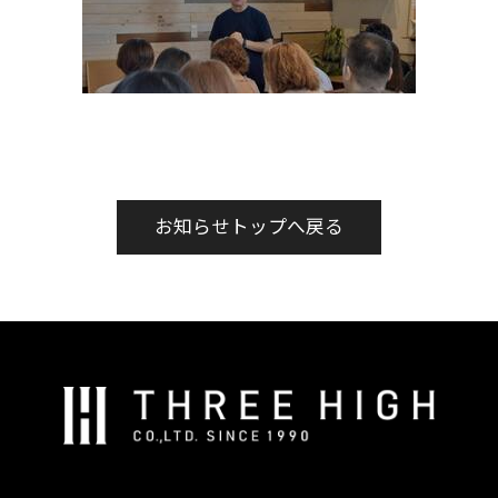
お知らせトップへ戻る
株
式
会
社