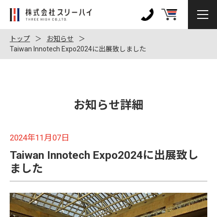
株
式
0120-
会
972-
トップ
お知らせ
社
Taiwan Innotech Expo2024に出展致しました
128
ス
リ
ー
ハ
お知らせ詳細
イ
2024年11月07日
Taiwan Innotech Expo2024に出展致し
ました