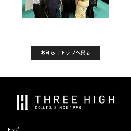
お知らせトップへ戻る
株
式
会
社
ス
トップ