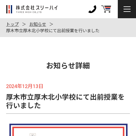
株
式
0120-
会
972-
トップ
お知らせ
社
厚木市立厚木北小学校にて出前授業を行いました
128
ス
リ
ー
ハ
お知らせ詳細
イ
2024年12月13日
厚木市立厚木北小学校にて出前授業を
行いました