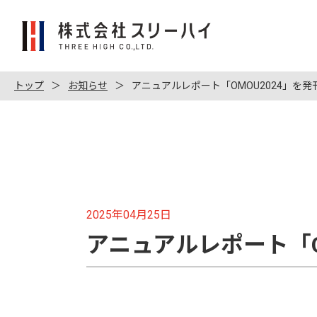
株
式
会
社
トップ
お知らせ
アニュアルレポート「OMOU2024」を
ス
リ
ー
ハ
イ
2025年04月25日
アニュアルレポート「O