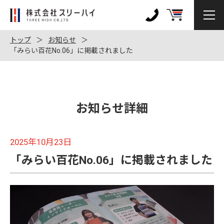
株
式
0120-
会
972-
トップ
お知らせ
社
「みらい百花No.06」に掲載されました
128
ス
リ
ー
ハ
お知らせ詳細
イ
2025年10月23日
「みらい百花No.06」に掲載されました