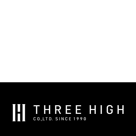
株
式
会
社