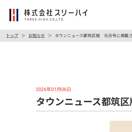
株
式
会
社
トップ
お知らせ
タウンニュース都筑区版 元旦号に掲載
ス
リ
ー
ハ
イ
2026年01月06日
タウンニュース都筑区