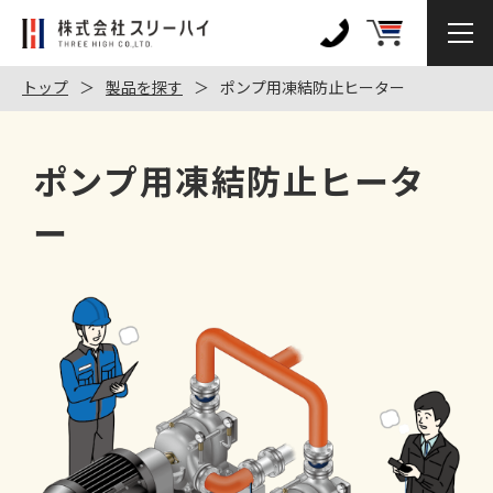
株
式
0120-
会
972-
トップ
製品を探す
ポンプ用凍結防止ヒーター
社
128
ス
リ
ポンプ用凍結防止ヒータ
ー
ハ
ー
イ