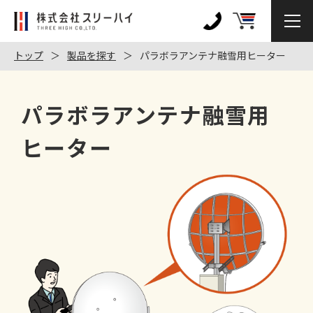
株
式
0120-
会
972-
トップ
製品を探す
パラボラアンテナ融雪用ヒーター
社
128
ス
リ
パラボラアンテナ融雪用
ー
ハ
ヒーター
イ