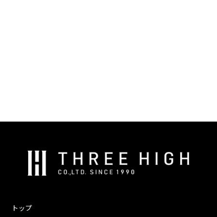
株
式
会
社
ス
トップ
リ