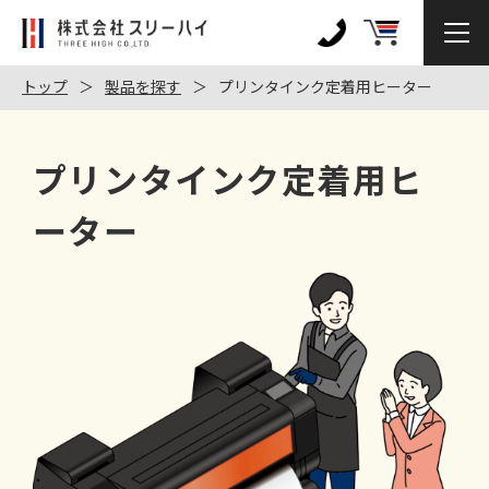
株
式
0120-
会
972-
トップ
製品を探す
プリンタインク定着用ヒーター
社
128
ス
リ
プリンタインク定着用ヒ
ー
ハ
ーター
イ