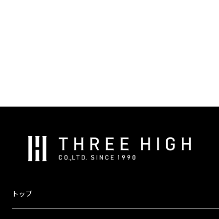
株
式
会
社
ス
トップ
リ
ー