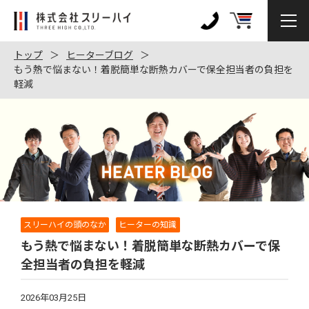
株
式
0120-
会
972-
トップ
ヒーターブログ
社
もう熱で悩まない！着脱簡単な断熱カバーで保全担当者の負担を
128
軽減
ス
リ
ー
ハ
イ
スリーハイの頭のなか
ヒーターの知識
もう熱で悩まない！着脱簡単な断熱カバーで保
全担当者の負担を軽減
2026年03月25日